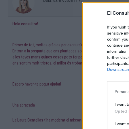
Data:
03/07/2026 11:30
El Consult
Hola consultor!
If you wish 
sensitive in
confirm you
Primer de tot, moltes gràcies per escriure’ns! Em sap greu que estigui
continue se
Entorn a la pregunta que ens planteges sobre què fer, penso que el millo
information 
a les teves mans quines coses pots fer per estar més bé tu, quines acti
further disc
ens sentim molt tristos, el millor és trobar moments per connectar am
participants
Downstream 
Espero haver-te pogut ajudar!
Persona
I want t
Una abraçada
Opted 
La Laura Centellas t'ha moderat el missatge amb el suport de la
Irene
I want t