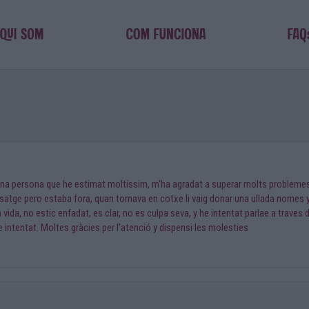
na persona que he estimat moltíssim, m'ha agradat a superar molts problemes, la
misatge pero estaba fora, quan tornava en cotxe li vaig donar una ullada nomes y v
 vida, no estic enfadat, es clar, no es culpa seva, y he intentat parlae a traves
 intentat. Moltes gràcies per l'atenció y dispensi les molesties