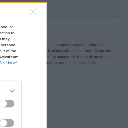
sonal or
ection to
ou may
ar amb aquest contacte, situacions així poden ser molt doloroses.
 personal
i està, ja que està posant un límit clar entorn al contacte. Sí que està
out of the
b amics, fer esport, llegir, escoltar música... En moments en els que
 downstream
r una mica i fer coses que ens facin estar una mica més bé.
B’s List of