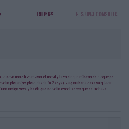
 seva mare li va revisar el movil y Li va dir que m'havia de bloquejar
olia plorar (no ploro desde fa 2 anys), vaig arribar a casa vaig llegir
 d'una amiga seva y ha dit que no volia escoltar res que es trobava