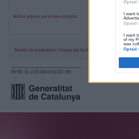
Opted 
I want 
Moltes gràcies per la teva consulta!
Advertis
Opted 
I want t
of my P
was col
Opted 
Només els moderadors i l'usuari que ha fet la consulta poden publicar