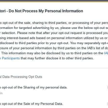
ori -
Do Not Process My Personal Information
to opt-out of the sale, sharing to third parties, or processing of your per
formation for targeted advertising by us, please use the below opt-out s
r selection. Please note that after your opt-out request is processed y
s en aquesta situació, entenc que és confusa i no saps gaire el per què de tall
eing interest-based ads based on personal information utilized by us or
r és anar a per el que estigui a les teves mans. Ara mateix, parlar amb ella no h
disclosed to third parties prior to your opt-out. You may separately opt-
vitats et fan sentir millor? Se m’acudeixen coses com ara sortir a passejar am
losure of your personal information by third parties on the IAB’s list of
b la emoció i permetre’ns-la, buidar i plorar, i també moments per desconnecta
. This information may also be disclosed by us to third parties on the
IA
Participants
that may further disclose it to other third parties.
l Data Processing Opt Outs
o opt-out of the Sharing of my personal data.
In
 Vilar
, psicòloga.
o opt-out of the Sale of my Personal Data.