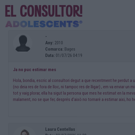
-
Any:
2010
Comarca:
Bages
Data:
01/07/26 04:19
Ja no puc estimar mes
Hola, bondia, escric al consultori degut a que recentment he perdut a u
(no deia res de fora de lloc, ni tampoc res de lligar) , em va enviar un 
tot y vaig plorar, ella ha sigut la persona que mes he estimat en la meva
malament, no se que fer, després d'això no tornaré a estimar aixi, ho he
Laura Centellas