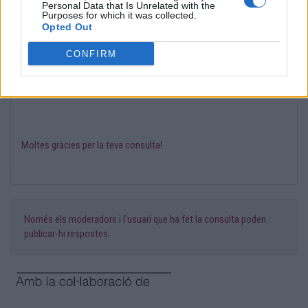
Personal Data that Is Unrelated with the
Purposes for which it was collected.
Opted Out
@psico_crisalbo
CONFIRM
La Laura Centellas t'ha moderat el missatge amb el suport
de
Cristina Albó
, psicòloga experta en sexualitat.
Moltes gràcies per la teva consulta!
Només els moderadors i l'usuari que ha fet la consulta poden
publicar-hi respostes.