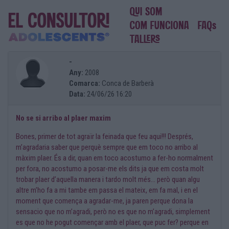
-
Any:
2008
Comarca:
Conca de Barberà
Data:
24/06/26 16:20
No se si arribo al plaer maxim
Bones, primer de tot agraïr la feinada que feu aqui!!! Després,
m’agradaria saber que perquè sempre que em toco no arribo al
màxim plaer. És a dir, quan em toco acostumo a fer-ho normalment
per fora, no acostumo a posar-me els dits ja que em costa molt
trobar plaer d’aquella manera i tardo molt més… però quan algu
altre m’ho fa a mi tambe em passa el mateix, em fa mal, i en el
moment que comença a agradar-me, ja paren perque dona la
sensacio que no m’agradi, però no es que no m’agradi, simplement
es que no he pogut començar amb el plaer, que puc fer? perque en