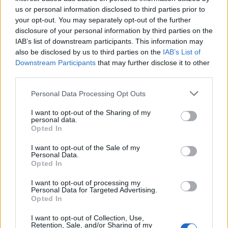
l'estimulació s'atura abans que tinguis temps de gaudir-ne.
us or personal information disclosed to third parties prior to
your opt-out. You may separately opt-out of the further
disclosure of your personal information by third parties on the
La resposta sexual de moltes persones amb vulva acostuma a
IAB’s list of downstream participants. This information may
requerir temps, calma i una excitació progressiva. Pot ser útil
also be disclosed by us to third parties on the
IAB’s List of
donar-te espai per explorar sense pressa, acariciar-te suaument,
Downstream Participants
that may further disclose it to other
concentrar-te en les sensacions i no sentir que has d'arribar
third parties.
ràpidament a cap lloc. També pot ajudar comunicar-li a l'altra
persona què necessites, explicant-li que no et fa mal ni et
Personal Data Processing Opt Outs
desagrada, sinó que simplement necessites una mica més de
temps perquè el cos entri en aquella sensació de plaer.
I want to opt-out of the Sharing of my
personal data.
Opted In
I want to opt-out of the Sale of my
Segurament, si et dones aquest temps i aquesta calma, podràs
Personal Data.
anar descobrint millor quines formes d'estimulació interna
Opted In
t'agraden i com combinar-les amb allò que ja saps que et funciona
bé.
I want to opt-out of processing my
Personal Data for Targeted Advertising.
Opted In
I want to opt-out of Collection, Use,
Gràcies per la consulta i una abraçada!
Retention, Sale, and/or Sharing of my