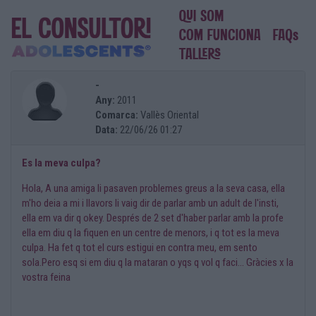
-
Any:
2011
Comarca:
Vallès Oriental
Data:
22/06/26 01:27
Es la meva culpa?
Hola, A una amiga li pasaven problemes greus a la seva casa, ella
m'ho deia a mi i llavors li vaig dir de parlar amb un adult de l'insti,
ella em va dir q okey. Després de 2 set d'haber parlar amb la profe
ella em diu q la fiquen en un centre de menors, i q tot es la meva
culpa. Ha fet q tot el curs estigui en contra meu, em sento
sola.Pero esq si em diu q la mataran o yqs q vol q faci... Gràcies x la
vostra feina