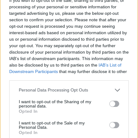
If you wish to opt-out of the sale, sharing to third parties, or
sentir-te més acompanyada? Segurament també estigui sent una
processing of your personal or sensitive information for
situació confusa per a tu. T’animo a que puguis expressar-te amb
targeted advertising by us, please use the below opt-out
algú de confiança, que puguis sentir que també t’estan
section to confirm your selection. Please note that after your
acompanyant.
opt-out request is processed you may continue seeing
interest-based ads based on personal information utilized by
us or personal information disclosed to third parties prior to
your opt-out. You may separately opt-out of the further
Espero haver-te pogut ajudar!
disclosure of your personal information by third parties on the
IAB’s list of downstream participants. This information may
Una abraçada!
also be disclosed by us to third parties on the
IAB’s List of
Downstream Participants
that may further disclose it to other
third parties.
Personal Data Processing Opt Outs
La Laura Centellas t'ha moderat el missatge amb el suport de la
I want to opt-out of the Sharing of my
Irene Vilar
, psicòloga.
personal data.
Opted In
I want to opt-out of the Sale of my
Personal Data.
Moltes gràcies per la teva consulta!
Opted In