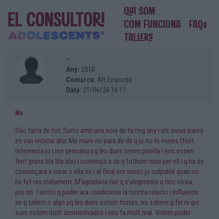
-
Any:
2010
Comarca:
Alt Empordà
Data:
21/06/26 16:11
Ns
Stic farta de tot. Surto amb una noia de fa mig any i els meus pares
es van enterar ahir. Me mare no para de dir q ja no te nenes (fent
referencia jo i me germana pq les dues tenim parella i ens estem
fent grans bla bla bla) i comença a dir q tothom mira per ell i q ha de
començara a mirar x ella ns i al final em sento jo culpable quan no
he fet res malament. M'agradaria tan q s'alegressin q tinc nòvia,
pro no. I sento q poder ara condiciona la nostra relacio i influencii
en q tallem o algo pq les dues estem tristes, no sabem q fer ni qui
som estem molt desmotivades i ens fa molt mal. Volem poder