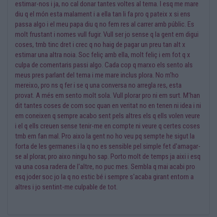
estimar-nos i ja, no cal donar tantes voltes al tema. I esq me mare
diu q el món esta malament i a ella tan li fa pro q pateix x si ens
passa algo i el meu papa diu q no fem res al carrer amb públic. Es
molt frustant i nomes vull fugir. Vull ser jo sense q la gent em digui
coses, tmb tinc dret i crec q no haig de pagar un preu tan alt x
estimar una altra noia. Soc feliç amb ella, molt feliç i em fot q x
culpa de comentaris passi algo. Cada cop q marxo els sento als
meus pres parlant del tema i me mare inclus plora. No m'ho
mereixo, pro ns q fer i se q una conversa no arregla res, esta
provat. A més em sento molt sola. Vull plorar pro ni em surt. M'han
dit tantes coses de com soc quan en veritat no en tenen ni idea i ni
em coneixen q sempre acabo sent pels altres els q ells volen veure
i el q ells creuen sense tenir-me en compte ni veure q certes coses
tmb em fan mal. Pro aixo la gent no ho veu pq sempte he sigut la
forta de les germanes i la q no es sensible pel simple fet d'amagar-
se al plorar, pro aixo ningu ho sap. Porto molt de temps ja aixi i esq
va una cosa radera de l'altre, no puc mes. Sembla q mai acabi pro
esq joder soc jo la q no estic bé i sempre s'acaba girant entorn a
altres i jo sentint-me culpable de tot.