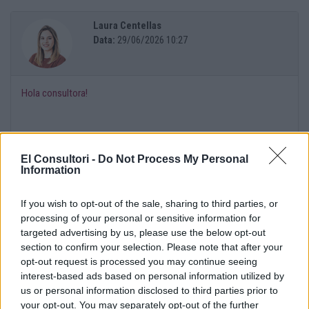
Laura Centellas
Data:
29/06/2026 10:27
Hola consultora!
Primer de tot, moltes gràcies per escriure’ns!
El Consultori -
Do Not Process My Personal
Information
Em sap greu que estiguis sentint-te així, m’agradaria enviar-te una
abraçada molt forta des de aquí. A vegades els pares i mares
If you wish to opt-out of the sale, sharing to third parties, or
expressen com se senten i això ens fereix, i tot i que hem de
processing of your personal or sensitive information for
entendre que ells també tenen emocions pròpies i reaccions que a
targeted advertising by us, please use the below opt-out
vegades no són les que esperem, vull dir-te que no estàs fent res
section to confirm your selection. Please note that after your
dolent per estar creixent i ja no ser una nena o per estar gaudint de
opt-out request is processed you may continue seeing
una nova relació que et fa feliç.
interest-based ads based on personal information utilized by
us or personal information disclosed to third parties prior to
your opt-out. You may separately opt-out of the further