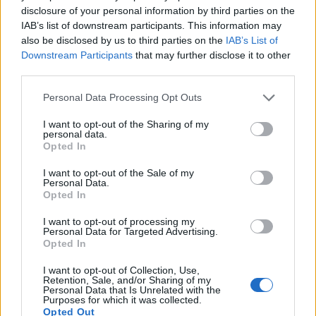
disclosure of your personal information by third parties on the
És possible que els teus pares estiguin en un procés de transició
IAB’s list of downstream participants. This information may
entenent totes les coses que estan canviant en el teu dia a dia, jo
also be disclosed by us to third parties on the
IAB’s List of
t’animaria a entendre exactament com s’estan sentint. Què els
Downstream Participants
that may further disclose it to other
preocupa que passi exactament?
third parties.
T’animo també a que parlis de aquest tema amb les persones del
Personal Data Processing Opt Outs
teu voltant que et puguin donar suport. Pel que expliques tendeixes
a “ser la forta” i a vegades necessitem expressar-nos i que ens
I want to opt-out of the Sharing of my
personal data.
puguin acompanyar en moments complicats emocionalment.
Opted In
I want to opt-out of the Sale of my
Personal Data.
Espero que aviat puguis sentir que et recolzen i que pots gaudir del
Opted In
moment que estàs vivint.
I want to opt-out of processing my
Personal Data for Targeted Advertising.
Una abraçada molt forta!
Opted In
I want to opt-out of Collection, Use,
Retention, Sale, and/or Sharing of my
Personal Data that Is Unrelated with the
Purposes for which it was collected.
Opted Out