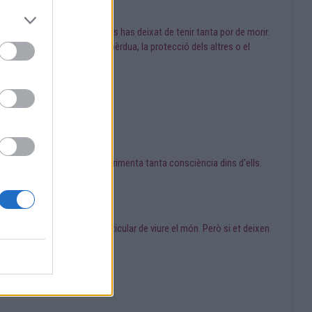
, expliques que amb els anys has deixat de tenir tanta por de morir.
profunda sobre la vida, la pèrdua, la protecció dels altres o el
t'estan intentant mostrar?
est nivell de detall ni experimenta tanta consciència dins d'ells.
s i la vida simbòlica.
part de la teva manera particular de viure el món. Però si et deixen