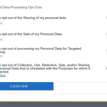
l Data Processing Opt Outs
el tema de la mort apareix constantment en els teus somnis. Però, curiosament
una transformació interna teva, d'un procés d'aprenentatge o d'alguna reflexió 
o opt-out of the Sharing of my personal data.
In
o opt-out of the Sale of my Personal Data.
i ha algun missatge, aprenentatge o significat que sentis que aquests somnis 
In
to opt-out of processing my Personal Data for Targeted
ing.
pecialment sensible al teu món interior. No tothom recorda els somnis amb aqu
In
, però sí que pot indicar una gran connexió amb la teva imaginació, les emocion
o opt-out of Collection, Use, Retention, Sale, and/or Sharing
ersonal Data that Is Unrelated with the Purposes for which it
lected.
Out
et desperten descansada, curiosa o amb sensació d'aprenentatge, poden formar 
otegir-te emocionalment.
CONFIRM
ites tu perquè aquestes experiències no et facin mal.