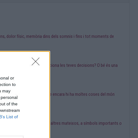
s, dolor físic, memòria dins dels somnis i fins i tot moments de
 genera angoixa, por o condiciona les teves decisions? O bé és una
sonal or
ection to
ou may
tenses. Però la veritat és que encara hi ha moltes coses del món
 personal
out of the
 downstream
B’s List of
a parts molt profundes de nosaltres mateixos, a símbols importants o
de fa milers d'anys.