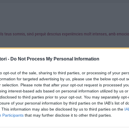
ls teus somnis, sinó perquè descrius experiències molt intenses, amb emocion
ori -
Do Not Process My Personal Information
et passa mentre dorms o també t'afecta quan estàs desperta? Durant el dia et
to opt-out of the sale, sharing to third parties, or processing of your per
formation for targeted advertising by us, please use the below opt-out s
r selection. Please note that after your opt-out request is processed y
emocions molt reals i, en algunes persones, també sensacions físiques molt in
eing interest-based ads based on personal information utilized by us or
s tenen somnis tan vius, tan elaborats o tan persistents.
disclosed to third parties prior to your opt-out. You may separately opt-
losure of your personal information by third parties on the IAB’s list of
. This information may also be disclosed by us to third parties on the
IA
 somnis d'una altra manera. Algunes creuen que, mentre dormim, podem accedir 
Participants
that may further disclose it to other third parties.
així, però sí que moltes cultures han donat un significat especial als somnis des 