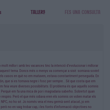
olt millor i amb les vacances tinc la intenció d'evolucionar i millorar
bre aquest tema. Doncs més o menys va començar a sisè: somiava sovint
En els casos en què no em mataven, estava constantment perseguida. En
món, que si es tornava negre i fosc per sempre... Sé que costa que em
em feia veure diverses possibilitats. El problema és que aquells somnis
is? Perquè em fa una mica de por i magradaria saberho. Sobretot quan
que respiro. Però el que més odiava eren els somnis on volien matar els
s NPC, no ho sé. Jo només veia el meu germà sent atacat, jo em
 però no en vaig trobar cap, i les fonts d'informació objectives no