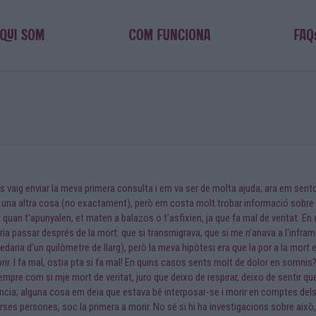
 vaig enviar la meva primera consulta i em va ser de molta ajuda; ara em sento m
que una altra cosa (no exactament), però em costa molt trobar informació so
quan t'apunyalen, et maten a balazos o t'asfixien, ja que fa mal de veritat. 
ia passar després de la mort: que si transmigrava, que si me n'anava a l'infra
aria d'un quilòmetre de llarg), però la meva hipòtesi era que la por a la mort 
rir. I fa mal, ostia pta si fa mal! En quins casos sents molt de dolor en somn
 sempre com si mje mort de veritat, juro que deixo de respirar, deixo de sentir 
ncia; alguna cosa em deia que estava bé interposar-se i morir en comptes del
rses persones, soc la primera a morir. No sé si hi ha investigacions sobre això,