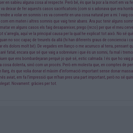
ser en sabíeu alguna cosa al respecte. Però bé, és que la por a la mort em va f
 va deixar de fer aquests casos sacrificatoris (com si s adonava que era horribl
prendre a volar en somnis i es va convertir en una cosa natural per a mi. I va
om em maten i altres somnis que vaig tenir abans. Ara puc tenir alguns somnis
atar en alguns casos els faig desapareixer, prego (rezo) per que el meu cervel
ot s'arregla, aquí ve la principal causa per la qual he explicat tot això. No sé 
quan no soc capaç de treurels da allá (hi han diferents graus de conciencia i 
 els dolors molt bé). De vegades em llanço o me acurruco al terra, pensant que 
saré fatal; encara que sé que vaig a sobreviure i que és un somni, fa mal i tre
si diuen que ens bombardejaran perquè jo què sé, estic calmada. I és que ho vaig p
 una cosa dolenta, sinó com un procés. Però em molesta que, en comptes de pe
an llarg, és que volia donar el màxim d'informació important sense donar mass
 aviat, em fa l'impressió que m'han pres una part important, però no sé quina.
 plegat. Novament: gràcies per tot.