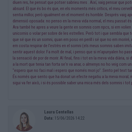
diuen res, he pensat que potser sabrieu mes . Així, vaig pensar que pot
absurd. El que és bo és que, en els moments més crítics, el meu cervell
sentia millor, però igualment en el moment és horrible. Després vaig a
dimensió oposada: no penso en la meva vida normal, el meu passat és c
Ara també he apres a veure la gente en somnis com npcs, si em volien m
unicornis o volar per sobre de les estrelles. Però tot i que sembla que t
que sé que és un somni, quan em poso en perill i sé que no em moriré, 
em costa respirar de l'estrès en el somni (els meus somnis saben imitar
sentir aquest dolor. Fa molt de mal, i penso que si m'apunyalen ho pas
la sensació de por de morir. Al final, fins i tot en la meva vida diària, 
a la mort que tenia tan forta se'n va anar, o almenys no ho veig com
"espero que no faci mal i espero que només mori jo". Sento pel text t
És només que sento que ha donat un efecte negatiu a la meva moral; més
sigui va fer això, i si és possible saber una mica més dels somnis i tot
Laura Centellas
Data:
15/06/2026 14:22