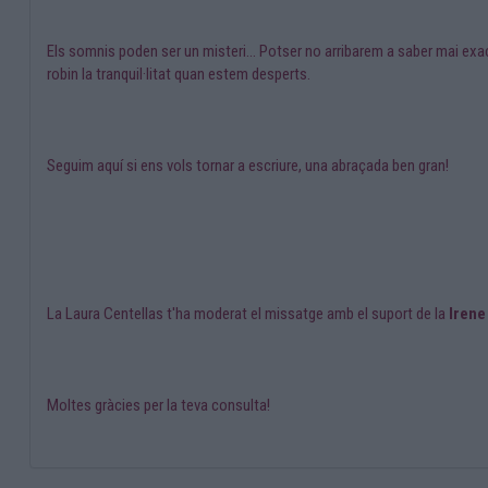
Els somnis poden ser un misteri... Potser no arribarem a saber mai ex
robin la tranquil·litat quan estem desperts.
Seguim aquí si ens vols tornar a escriure, una abraçada ben gran!
La Laura Centellas t'ha moderat el missatge amb el suport de la
Irene
Moltes gràcies per la teva consulta!