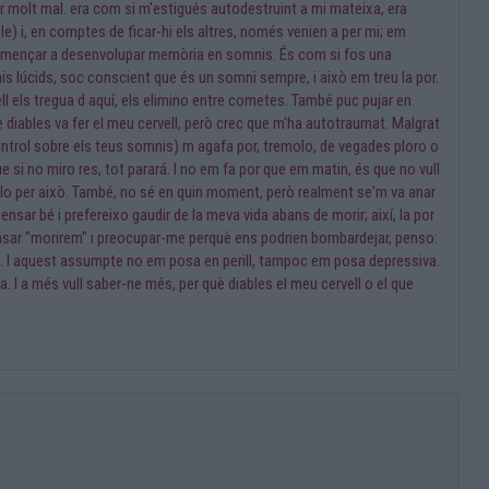
er molt mal. era com si m'estigués autodestruint a mi mateixa, era
e) i, en comptes de ficar-hi els altres, només venien a per mi; em
ig començar a desenvolupar memòria en somnis. És com si fos una
 lúcids, soc conscient que és un somni sempre, i això em treu la por.
l els tregua d aquí, els elimino entre cometes. També puc pujar en
què diables va fer el meu cervell, però crec que m'ha autotraumat. Malgrat
control sobre els teus somnis) m agafa por, tremolo, de vegades ploro o
si no miro res, tot parará. I no em fa por que em matin, és que no vull
molo per això. També, no sé en quin moment, però realment se'm va anar
ensar bé i prefereixo gaudir de la meva vida abans de morir; així, la por
nsar "morirem" i preocupar-me perquè ens podrien bombardejar, penso:
a. I aquest assumpte no em posa en perill, tampoc em posa depressiva.
 I a més vull saber-ne més, per què diables el meu cervell o el que