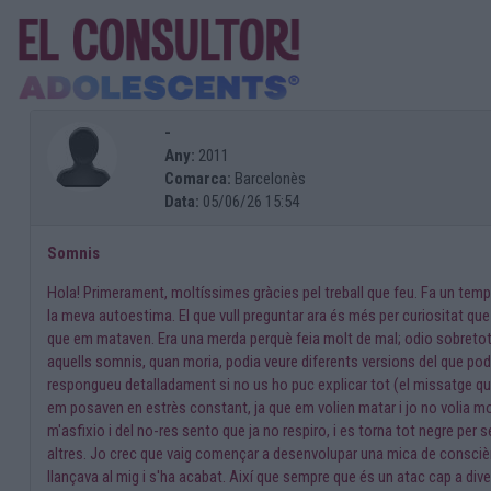
-
Any:
2011
Comarca:
Barcelonès
Data:
05/06/26 15:54
Somnis
Hola! Primerament, moltíssimes gràcies pel treball que feu. Fa un temps
la meva autoestima. El que vull preguntar ara és més per curiositat 
que em mataven. Era una merda perquè feia molt de mal; odio sobretot 
aquells somnis, quan moria, podia veure diferents versions del que podr
respongueu detalladament si no us ho puc explicar tot (el missatge qued
em posaven en estrès constant, ja que em volien matar i jo no volia mo
m'asfixio i del no-res sento que ja no respiro, i es torna tot negre per
altres. Jo crec que vaig començar a desenvolupar una mica de consciè
llançava al mig i s'ha acabat. Així que sempre que és un atac cap a dive