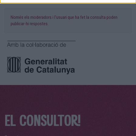
Només els moderadors i l'usuari que ha fet la consulta poden
publicar-hi respostes.