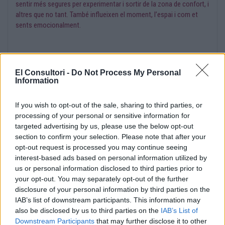
sentir més segures per experimentar i sortir de la zona de confort, i
altres que no tant. També influeixen el moment, l’espai i com et
sents emocionalment.
No es tracta de tot o res. Agafar seguretat amb una mateixa és un
procés i el fet que tinguis ganes d’experimentar coses noves ja
El Consultori -
Do Not Process My Personal
Information
indica que hi ha una part de tu amb curiositat, motivació i ganes de
deixar anar aquesta vergonya. Però no cal fer-ho tot d’un dia per
l’altre.
If you wish to opt-out of the sale, sharing to third parties, or
processing of your personal or sensitive information for
targeted advertising by us, please use the below opt-out
section to confirm your selection. Please note that after your
Pensa quina és la primera cosa, per petita que sigui, que t’agradaria
opt-out request is processed you may continue seeing
començar a experimentar o fer diferent. No et posis un repte molt
interest-based ads based on personal information utilized by
gran, simplement prova-ho i observa com et sents. Si et costa,
us or personal information disclosed to third parties prior to
intenta identificar què t’està limitant. Mira més enllà de tu mateixa
your opt-out. You may separately opt-out of the further
i pregunta’t si la persona, el lloc o el moment et fan sentir realment
disclosure of your personal information by third parties on the
còmoda i segura. Busca la manera que millor encaixi amb tu perquè
IAB’s list of downstream participants. This information may
puguis anar desplegant tot això que tens ganes d’experimentar,
also be disclosed by us to third parties on the
IAB’s List of
però sense pressió ni comparacions, simplement respectant el teu
Downstream Participants
that may further disclose it to other