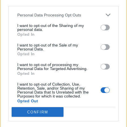
ritme i fent el que et neixi a cada moment.
third parties.
Personal Data Processing Opt Outs
I sobretot, comunica el que necessites i dona’t permís per gaudir-
I want to opt-out of the Sharing of my
ho.
personal data.
Opted In
I want to opt-out of the Sale of my
Gràcies per la consulta i una abraçada!
Personal Data.
Opted In
I want to opt-out of processing my
@psico_crisalbo
Personal Data for Targeted Advertising.
Opted In
La Laura Centellas t'ha moderat el missatge amb el suport
I want to opt-out of Collection, Use,
Retention, Sale, and/or Sharing of my
de
Cristina Albó
, psicòloga experta en sexualitat.
Personal Data that Is Unrelated with the
Purposes for which it was collected.
Opted Out
CONFIRM
Moltes gràcies per la teva consulta!