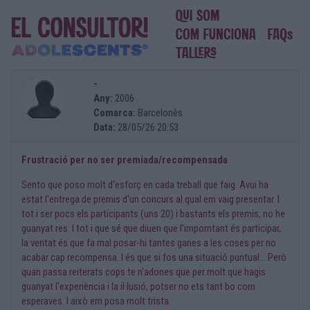
-
Any:
2006
Comarca:
Barcelonès
Data:
28/05/26 20:53
Frustració per no ser premiada/recompensada
Sento que poso molt d'esforç en cada treball que faig. Avui ha
estat l'entrega de premis d'un concurs al qual em vaig presentar. I
tot i ser pocs els participants (uns 20) i bastants els premis, no he
guanyat res. I tot i que sé que diuen que l'imporntant és participar,
la veritat és que fa mal posar-hi tantes ganes a les coses per no
acabar cap recompensa. I és que si fos una situació puntual... Però
quan passa reiterats cops te n'adones que per molt que hagis
guanyat l'experiència i la il·lusió, potser no ets tant bo com
esperaves. I això em posa molt trista.