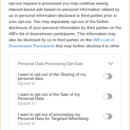
opt-out request is processed you may continue seeing
Espero haver-te pogut ajudar i espero que aviat puguis mirar-te
interest-based ads based on personal information utilized by
amb una mirada més compassiva i afectuosa.
us or personal information disclosed to third parties prior to
your opt-out. You may separately opt-out of the further
disclosure of your personal information by third parties on the
IAB’s list of downstream participants. This information may
Una abraçada!
also be disclosed by us to third parties on the
IAB’s List of
Downstream Participants
that may further disclose it to other
La Laura Centellas t'ha moderat el missatge amb el suport de la
third parties.
Irene Vilar
, psicòloga.
Personal Data Processing Opt Outs
I want to opt-out of the Sharing of my
personal data.
Moltes gràcies per la teva consulta!
Opted In
I want to opt-out of the Sale of my
Personal Data.
Opted In
Només els moderadors i l'usuari que ha fet la consulta poden
I want to opt-out of processing my
Personal Data for Targeted Advertising.
publicar-hi respostes.
Opted In