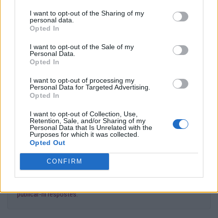
I want to opt-out of the Sharing of my
Moltes gràcies per la consulta i una abraçada!
personal data.
Opted In
I want to opt-out of the Sale of my
Personal Data.
@psico_crisalbo
Opted In
La Laura Centellas t'ha moderat el missatge amb el suport
I want to opt-out of processing my
Personal Data for Targeted Advertising.
de
Cristina Albó
, psicòloga experta en sexualitat.
Opted In
I want to opt-out of Collection, Use,
Retention, Sale, and/or Sharing of my
Personal Data that Is Unrelated with the
Moltes gràcies per la teva consulta!
Purposes for which it was collected.
Opted Out
CONFIRM
Només els moderadors i l'usuari que ha fet la consulta poden
publicar-hi respostes.