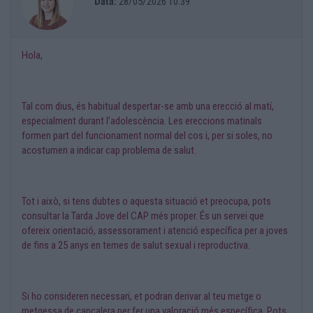
Data:
28/05/2026 10:39
Hola,
Tal com dius, és habitual despertar-se amb una erecció al matí,
especialment durant l’adolescència. Les ereccions matinals
formen part del funcionament normal del cos i, per si soles, no
acostumen a indicar cap problema de salut.
Tot i això, si tens dubtes o aquesta situació et preocupa, pots
consultar la Tarda Jove del CAP més proper. És un servei que
ofereix orientació, assessorament i atenció específica per a joves
de fins a 25 anys en temes de salut sexual i reproductiva.
Si ho consideren necessari, et podran derivar al teu metge o
metgessa de capçalera per fer una valoració més específica. Pots