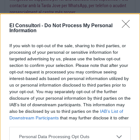
contactar amb la Tarda Jove per WhatsApp, per telèfon o acudint
presencialment al centre més proper.
El Consultori -
Do Not Process My Personal
Information
T’adjuntem la pàgina web amb informació sobre aquest servei:
If you wish to opt-out of the sale, sharing to third parties, or
processing of your personal or sensitive information for
https://ics.gencat.cat/ca/
targeted advertising by us, please use the below opt-out
section to confirm your selection. Please note that after your
Ciutadania/ap/barcelona-ciutat/detall/article/tarda-jove-00001
opt-out request is processed you may continue seeing
interest-based ads based on personal information utilized by
us or personal information disclosed to third parties prior to
your opt-out. You may separately opt-out of the further
I també l’enllaç perquè puguis trobar el centre més proper i les
disclosure of your personal information by third parties on the
seves dades de contacte:
IAB’s list of downstream participants. This information may
also be disclosed by us to third parties on the
IAB’s List of
Downstream Participants
that may further disclose it to other
https://sexejoves.gencat.cat/ca/centres_i_serveis/tarda-jove/
third parties.
Personal Data Processing Opt Outs