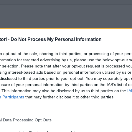
pol·lucions nocturnes (ejaculacions involuntàries mentre dorms) són una part
ori -
Do Not Process My Personal Information
passar sense recordar cap somni.
to opt-out of the sale, sharing to third parties, or processing of your per
formation for targeted advertising by us, please use the below opt-out s
cturna, surti més semen que quan et masturbes. Això no vol dir que et passi re
r selection. Please note that after your opt-out request is processed y
eing interest-based ads based on personal information utilized by us or
disclosed to third parties prior to your opt-out. You may separately opt-
losure of your personal information by third parties on the IAB’s list of
què durant la nit el cos té diferents fases de son i fa que el cos estigui més 
. This information may also be disclosed by us to third parties on the
IA
Participants
that may further disclose it to other third parties.
at i no cal que et preocupis!
l Data Processing Opt Outs