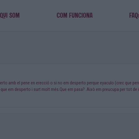
rto amb el pene en erecció o si no em desperto perque eyaculo (crec que perqu
ue em desperto i surt molt més.Que em pasa? .Això em preucupa per tot de infer