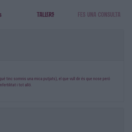
é tinc somnis una mica putjats), el que vull dir és que nose peró
tilitat i tot alló.