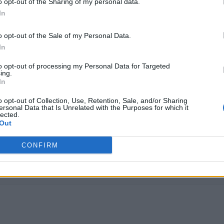
o opt-out of the Sharing of my personal data.
In
o opt-out of the Sale of my Personal Data.
In
to opt-out of processing my Personal Data for Targeted
a Albó
, psicòloga experta en sexualitat.
ing.
In
o opt-out of Collection, Use, Retention, Sale, and/or Sharing
ersonal Data that Is Unrelated with the Purposes for which it
lected.
Out
CONFIRM
-hi respostes.