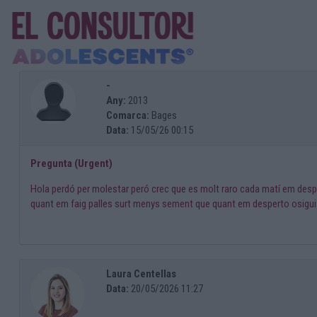
-
Any:
2013
Comarca:
Bages
Data:
15/05/26 00:15
Pregunta (Urgent)
Hola perdó per molestar peró crec que es molt raro cada matí em despe
quant em faig palles surt menys sement que quant em desperto osigui q
Laura Centellas
Data:
20/05/2026 11:27