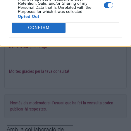
Retention, Sale, and/or Sharing of my
Espero haver-te ajudat!
Personal Data that Is Unrelated with the
Purposes for which it was collected.
Opted Out
Una abraçada!
CONFIRM
La Laura Centellas t'ha moderat el missatge amb el suport de la
Irene Vilar
, psicòloga.
Moltes gràcies per la teva consulta!
Només els moderadors i l'usuari que ha fet la consulta poden
publicar-hi respostes.