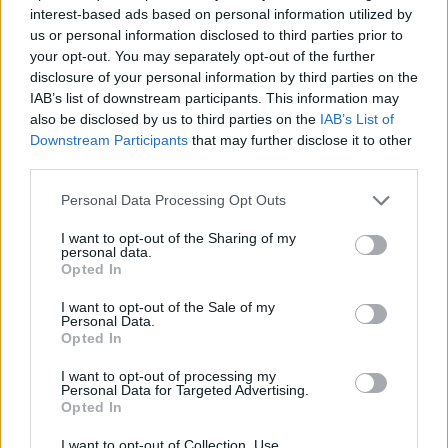
interest-based ads based on personal information utilized by
Quan se’ns presenten situacions injustes com la que estàs vivint
us or personal information disclosed to third parties prior to
tu, s’activa la ràbia. Amb la ràbia necessitem fer-hi alguna cosa,
your opt-out. You may separately opt-out of the further
perquè tot i que a vegades intentem fer veure que no hi és, ens
disclosure of your personal information by third parties on the
acompanya sovint fins que no la expressem, la traiem, ens
IAB’s list of downstream participants. This information may
desfoguem parlant amb algú... Pel que tu ens expliques has
also be disclosed by us to third parties on the
IAB’s List of
intentat fer-ne alguna cosa. Has provat de parlar amb ells i has
Downstream Participants
that may further disclose it to other
provat de posar certs límits. Pel que veiem, no han funcionat i ells
third parties.
segueixen actuant de manera injusta cap a tu. Llavors, jo et
preguntaria, què tens ganes de fer? Són amics amb qui hi estàs bé i
Personal Data Processing Opt Outs
desitgis passar temps? Creus que has estat contundent a l’hora de
demanar que respectin els límits que necessites? Creus que
I want to opt-out of the Sharing of my
personal data.
podries parlar amb algun de ells i mirar de arreglar-ho?
Opted In
I want to opt-out of the Sale of my
Personal Data.
Estàs en una situació difícil, i és difícil dir-te un “truc” perquè parin,
Opted In
ja que el que fan els altres no ho podem controlar. Tot i així, sí que
pots controlar el que fas tu i com vols actuar amb ells. Potser
I want to opt-out of processing my
t’anirà bé pensar entorn a això.
Personal Data for Targeted Advertising.
Opted In
I want to opt-out of Collection, Use,