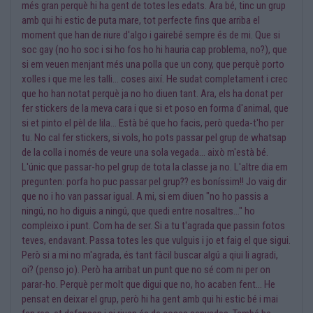
més gran perquè hi ha gent de totes les edats. Ara bé, tinc un grup
amb qui hi estic de puta mare, tot perfecte fins que arriba el
moment que han de riure d'algo i gairebé sempre és de mi. Que si
soc gay (no ho soc i si ho fos ho hi hauria cap problema, no?), que
si em veuen menjant més una polla que un cony, que perquè porto
xolles i que me les talli... coses així. He sudat completament i crec
que ho han notat perquè ja no ho diuen tant. Ara, els ha donat per
fer stickers de la meva cara i que si et poso en forma d'animal, que
si et pinto el pèl de lila... Està bé que ho facis, però queda-t'ho per
tu. No cal fer stickers, si vols, ho pots passar pel grup de whatsap
de la colla i només de veure una sola vegada... això m'està bé.
L'únic que passar-ho pel grup de tota la classe ja no. L'altre dia em
pregunten: porfa ho puc passar pel grup?? es boníssim!! Jo vaig dir
que no i ho van passar igual. A mi, si em diuen "no ho passis a
ningú, no ho diguis a ningú, que quedi entre nosaltres..." ho
compleixo i punt. Com ha de ser. Si a tu t'agrada que passin fotos
teves, endavant. Passa totes les que vulguis i jo et faig el que sigui.
Però si a mi no m'agrada, és tant fàcil buscar algú a qiui li agradi,
oi? (penso jo). Però ha arribat un punt que no sé com ni per on
parar-ho. Perquè per molt que digui que no, ho acaben fent... He
pensat en deixar el grup, però hi ha gent amb qui hi estic bé i mai