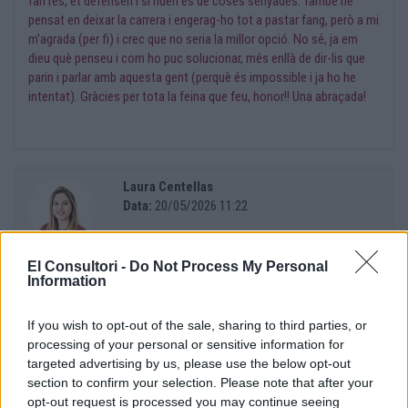
fan res, et defensen i si riuen és de coses senyades. També he
pensat en deixar la carrera i engerag-ho tot a pastar fang, però a mi
m'agrada (per fi) i crec que no seria la millor opció. No sé, ja em
dieu què penseu i com ho puc solucionar, més enllà de dir-lis que
parin i parlar amb aquesta gent (perquè és impossible i ja ho he
intentat). Gràcies per tota la feina que feu, honor!! Una abraçada!
Laura Centellas
Data:
20/05/2026 11:22
El Consultori -
Do Not Process My Personal
Hola consultor!
Information
If you wish to opt-out of the sale, sharing to third parties, or
Primer de tot moltes gràcies per escriure. També vull deixar molt
processing of your personal or sensitive information for
clar que ningú mereix el que t’està passant, i hauria de aturar-se.
targeted advertising by us, please use the below opt-out
section to confirm your selection. Please note that after your
opt-out request is processed you may continue seeing