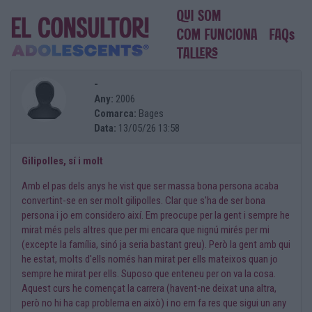
-
Any:
2006
Comarca:
Bages
Data:
13/05/26 13:58
Gilipolles, sí i molt
Amb el pas dels anys he vist que ser massa bona persona acaba
convertint-se en ser molt gilipolles. Clar que s'ha de ser bona
persona i jo em considero així. Em preocupe per la gent i sempre he
mirat més pels altres que per mi encara que nignú mirés per mi
(excepte la família, sinó ja seria bastant greu). Però la gent amb qui
he estat, molts d'ells només han mirat per ells mateixos quan jo
sempre he mirat per ells. Suposo que enteneu per on va la cosa.
Aquest curs he començat la carrera (havent-ne deixat una altra,
però no hi ha cap problema en això) i no em fa res que sigui un any