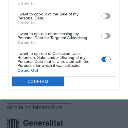
Opted In
@psico_crisalbo
I want to opt-out of the Sale of my
Personal Data.
La Laura Centellas t'ha moderat el missatge amb el suport
Opted In
de
Cristina Albó
, psicòloga experta en sexualitat.
I want to opt-out of processing my
Personal Data for Targeted Advertising.
Opted In
Moltes gràcies per la teva consulta!
I want to opt-out of Collection, Use,
Retention, Sale, and/or Sharing of my
Personal Data that Is Unrelated with the
Purposes for which it was collected.
Opted Out
Només els moderadors i l'usuari que ha fet la consulta poden
CONFIRM
publicar-hi respostes.