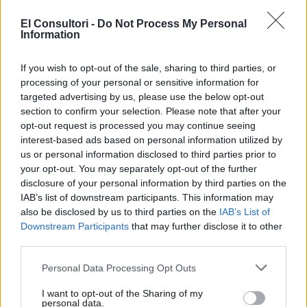
poc pèl i amb una tonalitat clara). Però la realitat és molt diversa,
les vulves tenen formes diferents, poden ser asimètriques, amb els
El Consultori -
Do Not Process My Personal
llavis menors més grans que els exteriors i, amb l’edat, poden
Information
canviar de color i aparèixer pèl més fi o més gruixut a diferents
zones.
If you wish to opt-out of the sale, sharing to third parties, or
processing of your personal or sensitive information for
targeted advertising by us, please use the below opt-out
section to confirm your selection. Please note that after your
Així que no cal que et preocupis, perquè no hi ha res malament en
opt-out request is processed you may continue seeing
tu. La teva vulva és perfecta tal com és. Pots continuar observant-
interest-based ads based on personal information utilized by
la, tocant-la i acceptant-la amb totes les diferències que la fan
us or personal information disclosed to third parties prior to
única, perquè la imperfecció i la diversitat també són boniques. Et
your opt-out. You may separately opt-out of the further
deixem un enllaç d’una il·lustradora que dibuixa vulves perquè hi
disclosure of your personal information by third parties on the
puguis donar un cop d’ull:
IAB’s list of downstream participants. This information may
https://www.thevulvagallery.com/
also be disclosed by us to third parties on the
IAB’s List of
Downstream Participants
that may further disclose it to other
third parties.
Personal Data Processing Opt Outs
Moltes gràcies per la consulta i una abraçada!
I want to opt-out of the Sharing of my
personal data.