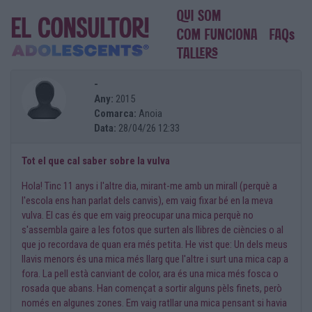
-
Any:
2015
Comarca:
Anoia
Data:
28/04/26 12:33
Tot el que cal saber sobre la vulva
Hola! Tinc 11 anys i l'altre dia, mirant-me amb un mirall (perquè a
l'escola ens han parlat dels canvis), em vaig fixar bé en la meva
vulva. El cas és que em vaig preocupar una mica perquè no
s'assembla gaire a les fotos que surten als llibres de ciències o al
que jo recordava de quan era més petita. He vist que: Un dels meus
llavis menors és una mica més llarg que l'altre i surt una mica cap a
fora. La pell està canviant de color, ara és una mica més fosca o
rosada que abans. Han començat a sortir alguns pèls finets, però
només en algunes zones. Em vaig ratllar una mica pensant si havia