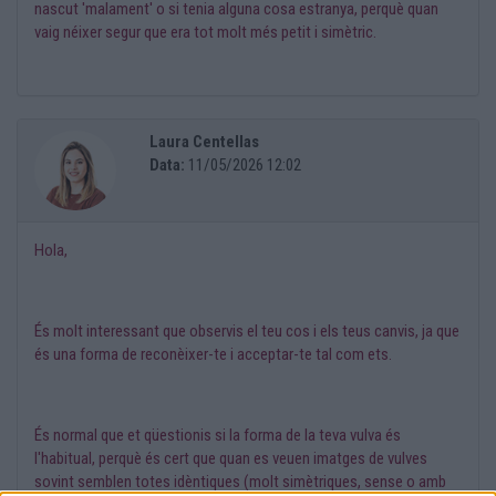
nascut 'malament' o si tenia alguna cosa estranya, perquè quan
vaig néixer segur que era tot molt més petit i simètric.
Laura Centellas
Data:
11/05/2026 12:02
Hola,
És molt interessant que observis el teu cos i els teus canvis, ja que
és una forma de reconèixer-te i acceptar-te tal com ets.
És normal que et qüestionis si la forma de la teva vulva és
l'habitual, perquè és cert que quan es veuen imatges de vulves
sovint semblen totes idèntiques (molt simètriques, sense o amb