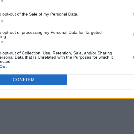
In
o opt-out of the Sale of my Personal Data.
In
to opt-out of processing my Personal Data for Targeted
ing.
a Albó
, psicòloga experta en sexualitat.
In
o opt-out of Collection, Use, Retention, Sale, and/or Sharing
ersonal Data that Is Unrelated with the Purposes for which it
lected.
Out
CONFIRM
-hi respostes.