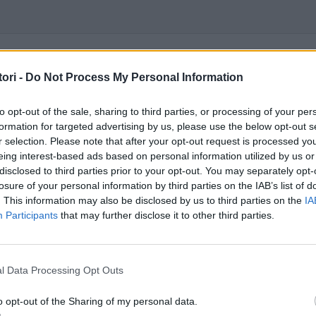
ori -
Do Not Process My Personal Information
servir per a la masturbació:
to opt-out of the sale, sharing to third parties, or processing of your per
formation for targeted advertising by us, please use the below opt-out s
r selection. Please note that after your opt-out request is processed y
eing interest-based ads based on personal information utilized by us or
disclosed to third parties prior to your opt-out. You may separately opt-
ts fer-ho amb diferents suports (mans, dutxa, joguet sexual...), en diferents po
losure of your personal information by third parties on the IAB’s list of
. This information may also be disclosed by us to third parties on the
IA
Participants
that may further disclose it to other third parties.
ue s’ha creat durant l’excitació. L’orgasme és la fase de màxim plaer que dura 
l clítoris poden facilitar l’orgasme. El clítoris és especialment sensible als est
l Data Processing Opt Outs
o opt-out of the Sharing of my personal data.