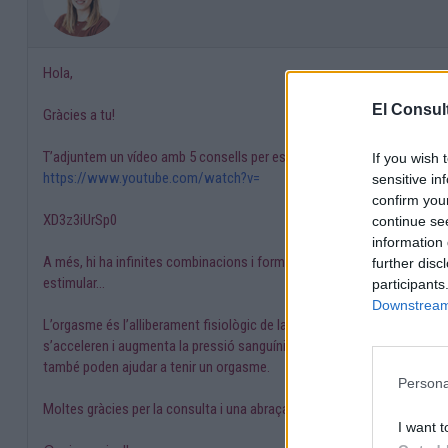
Hola,
El Consult
Gràcies a tu!
T’adjuntem un vídeo amb 5 consells per estimular la vulva que et poden 
If you wish 
https://www.youtube.com/watch?v=
sensitive in
confirm you
XD3z3iUrSp0
continue se
information 
A més, hi ha infinites combinacions i formes de masturbar-se, ja que po
further disc
estimular…
participants
Downstream 
L’orgasme és l’alliberament fisiològic de la tensió mental i muscular q
s’acceleren i augmenta la pressió sanguínia. Les carícies a la vagina i a
també poden ajudar a tenir un orgasme.
Persona
Moltes gràcies per la consulta i una abraçada!
I want t