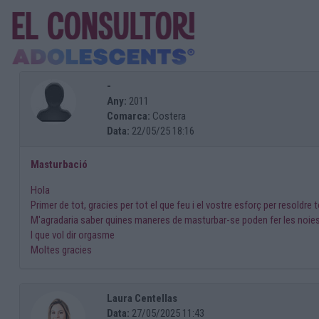
-
Any:
2011
Comarca:
Costera
Data:
22/05/25 18:16
Masturbació
Hola
Primer de tot, gracies per tot el que feu i el vostre esforç per resoldre 
M'agradaria saber quines maneres de masturbar-se poden fer les noies
I que vol dir orgasme
Moltes gracies
Laura Centellas
Data:
27/05/2025 11:43